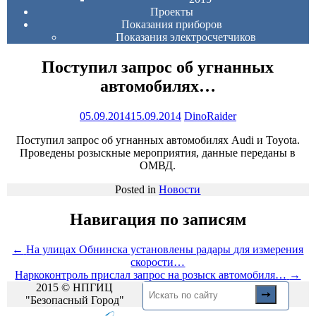
Проекты
Показания приборов
Показания электросчетчиков
Поступил запрос об угнанных
автомобилях…
05.09.2014
15.09.2014
DinoRaider
Поступил запрос об угнанных автомобилях Audi и Toyota.
Проведены розыскные мероприятия, данные переданы в
ОМВД.
Posted in
Новости
Навигация по записям
←
На улицах Обнинска установлены радары для измерения
скорости…
Наркоконтроль прислал запрос на розыск автомобиля…
→
2015 © НПГИЦ
"Безопасный Город"